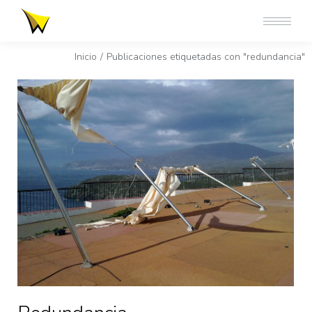
Estás aquí:
Inicio
Publicaciones etiquetadas con "redundancia"