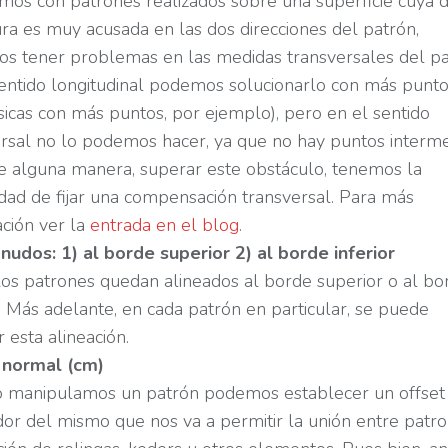
amos con patrones realizados sobre una superficie cuya 
ra es muy acusada en las dos direcciones del patrón,
s tener problemas en las medidas transversales del pa
sentido longitudinal podemos solucionarlo con más punt
icas con más puntos, por ejemplo), pero en el sentido
rsal no lo podemos hacer, ya que no hay puntos interme
e alguna manera, superar este obstáculo, tenemos la
idad de fijar una compensación transversal. Para más
ción ver la
entrada en el blog
.
nudos: 1) al borde superior 2) al borde inferior
os patrones quedan alineados al borde superior o al bo
r. Más adelante, en cada patrón en particular, se puede
 esta alineación.
 normal (cm)
 manipulamos un patrón podemos establecer un offset
or del mismo que nos va a permitir la unión entre patr