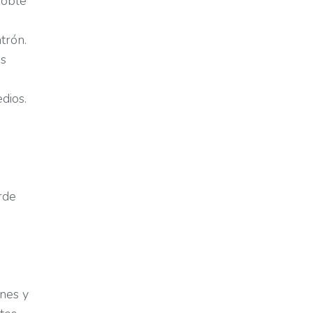
doble
trón.
os
dios.
rde
ones y