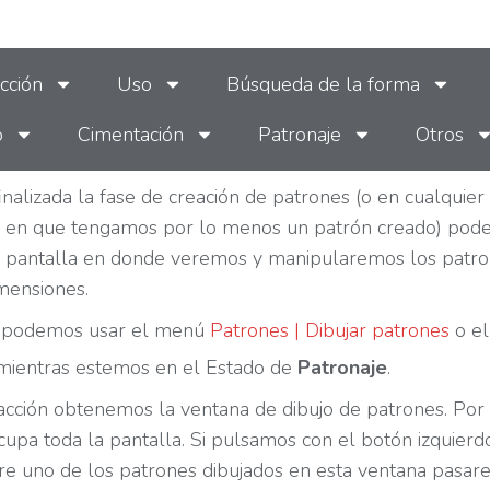
cción
Uso
Búsqueda de la forma
o
Cimentación
Patronaje
Otros
inalizada la fase de creación de patrones (o en cualquier
en que tengamos por lo menos un patrón creado) pod
a pantalla en donde veremos y manipularemos los patr
mensiones.
o podemos usar el menú
Patrones | Dibujar patrones
o el
ientras estemos en el Estado de
Patronaje
.
acción obtenemos la ventana de dibujo de patrones. Por
cupa toda la pantalla. Si pulsamos con el botón izquierd
re uno de los patrones dibujados en esta ventana pasa