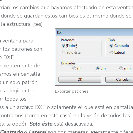
rdan los cambios que hayamos efectuado en esta ventan
o donde se guardan estos cambios es el mismo donde se
la estructura (.tes).
a ventana para
r los patrones con
o DXF.
ndientemente de
amos en pantalla
 un solo patrón,
s elegir entre
Exportar patrones
r todos los
s a un archivo DXF o solamente el que está en pantalla.
ontramos (como en este caso) en la visión de todos los
s, la opción
Solo éste
está desactivada.
Centrado
o
Lateral
son dos maneras ligeramente difer