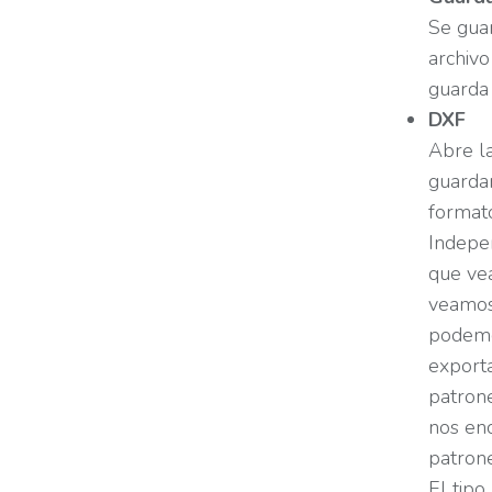
Se gua
archiv
guarda 
DXF
Abre l
guarda
format
Indepe
que ve
veamos
podemo
exporta
patrone
nos enc
patrone
El tipo