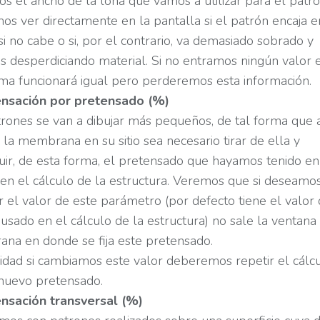
mos el ancho de la lona que vamos a utilizar para el patro
s ver directamente en la pantalla si el patrón encaja e
si no cabe o si, por el contrario, va demasiado sobrado y
 desperdiciando material. Si no entramos ningún valor 
ma funcionará igual pero perderemos esta información.
sación por pretensado (%)
rones se van a dibujar más pequeños, de tal forma que 
 la membrana en su sitio sea necesario tirar de ella y
ir, de esta forma, el pretensado que hayamos tenido en
en el cálculo de la estructura. Veremos que si deseamo
 el valor de este parámetro (por defecto tiene el valor
sado en el cálculo de la estructura) no sale la ventana 
na en donde se fija este pretensado.
idad si cambiamos este valor deberemos repetir el cálc
 nuevo pretensado.
sación transversal (%)