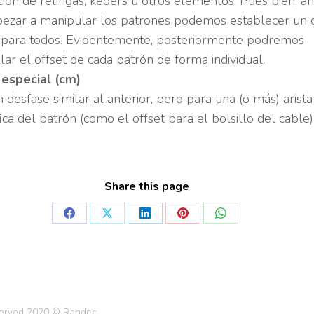
ción de relingas, keders u otros elementos. Pues bien, a
ezar a manipular los patrones podemos establecer un o
para todos. Evidentemente, posteriormente podremos
ar el offset de cada patrón de forma individual.
 especial (cm)
 desfase similar al anterior, pero para una (o más) arista
ica del patrón (como el offset para el bolsillo del cable)
Share this page
eserved 2020 © Randec