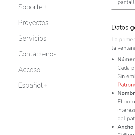
pantall
Soporte
Proyectos
Datos g
Servicios
Lo prime
la ventan
Contáctenos
Númer
Cada p
Acceso
Sin em
Español
Patron
Nombre
El nomb
interes
del pat
Ancho 