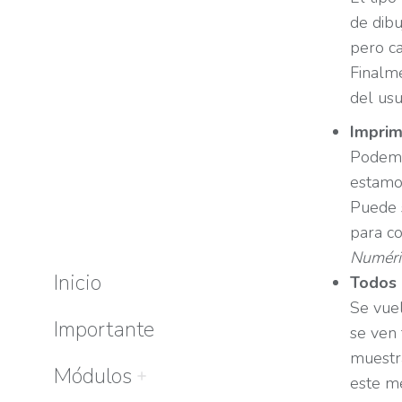
de dibu
pero ca
Finalm
del usu
Imprim
Podemo
estamos
Puede s
para c
Numér
Inicio
Todos
Se vuel
Importante
se ven 
muestra
Módulos
este m