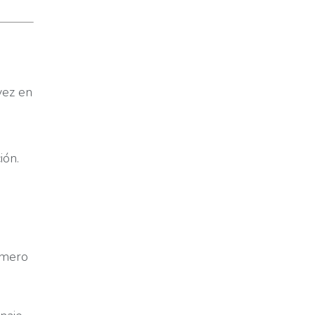
vez en
ión.
úmero