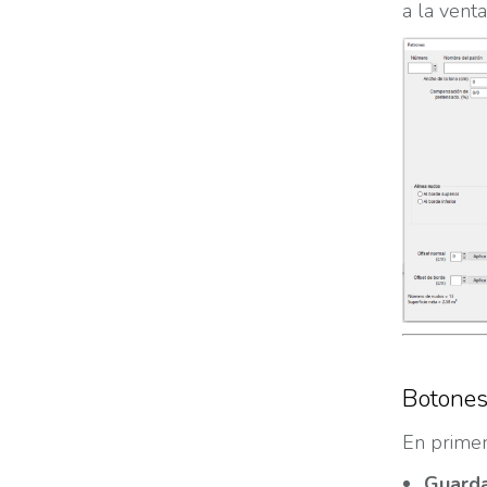
a la vent
Botone
En primer
Guard