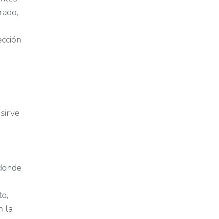
rado,
ección
 sirve
 donde
to,
n la