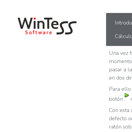
Estás aquí:
Introdu
Cálcul
Una vez f
momento 
pasar a l
en dos di
Para ell
botón
m
Con esta 
defecto o
ratón sob