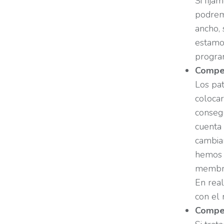
Si fija
podremo
ancho, 
estamos
progra
Compen
Los pat
colocar
consegu
cuenta 
cambiar
hemos u
membra
En real
con el
Compen