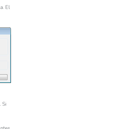
a. El
 Si
entes