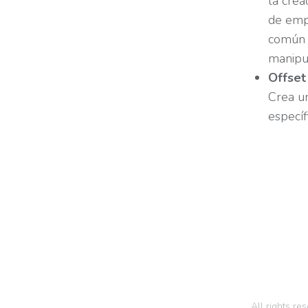
la crea
de emp
común 
manipul
Offset
Crea un
específ
All rights r