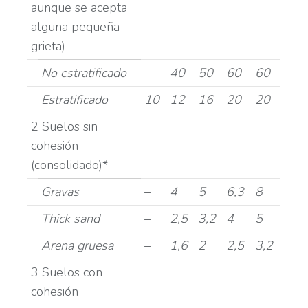
aunque se acepta
alguna pequeña
grieta)
No estratificado
–
40
50
60
60
Estratificado
10
12
16
20
20
2 Suelos sin
cohesión
(consolidado)*
Gravas
–
4
5
6,3
8
Thick sand
–
2,5
3,2
4
5
Arena gruesa
–
1,6
2
2,5
3,2
3 Suelos con
cohesión