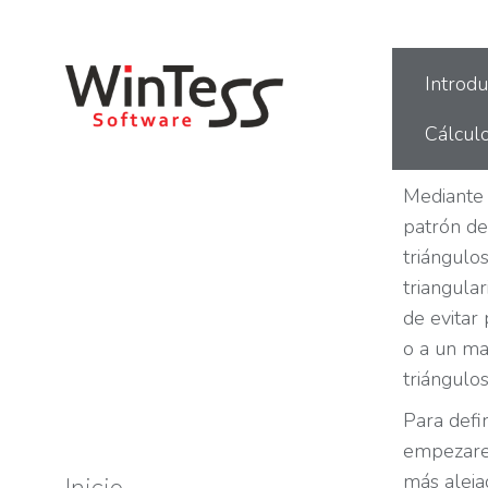
Estás aquí:
Introdu
Cálcul
Mediante 
patrón d
triángulo
triangula
de evitar
o a un ma
triángulos
Para defi
empezare
más aleja
Inicio