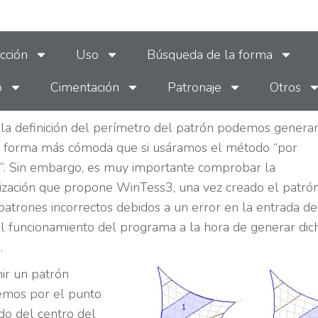
cción
Uso
Búsqueda de la forma
o
Cimentación
Patronaje
Otros
la definición del perímetro del patrón podemos genera
e forma más cómoda que si usáramos el método “por
s”. Sin embargo, es muy importante comprobar la
rización que propone WinTess3, una vez creado el patrón,
 patrones incorrectos debidos a un error en la entrada de
l funcionamiento del programa a la hora de generar dic
.
nir un patrón
mos por el punto
do del centro del