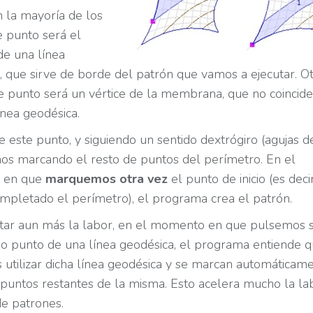
n la mayoría de los
e punto será el
e una línea
, que sirve de borde del patrón que vamos a ejecutar. O
e punto será un vértice de la membrana, que no coincid
ínea geodésica.
e este punto, y siguiendo un sentido dextrógiro (agujas d
mos marcando el resto de puntos del perímetro. En el
 en que
marquemos otra vez
el punto de inicio (es decir
pletado el perímetro), el programa crea el patrón.
litar aun más la labor, en el momento en que pulsemos 
o punto de una línea geodésica, el programa entiende 
utilizar dicha línea geodésica y se marcan automáticam
 puntos restantes de la misma. Esto acelera mucho la la
de patrones.