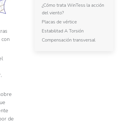
¿Cómo trata WinTess la acción
del viento?
Placas de vértice
tras
Estabilitad A Torsión
e con
Compensación transversal
el
,
sobre
que
ente
bor de