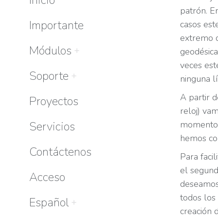
patrón. E
Importante
casos est
extremo d
Módulos
geodésica
veces est
Soporte
ninguna l
A partir d
Proyectos
reloj) va
Servicios
momento
hemos com
Contáctenos
Para faci
el segund
Acceso
deseamos 
todos los
Español
creación 