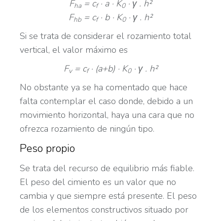
F
= c
· a · K
· γ . h²
ha
f
0
F
= c
· b · K
· γ . h²
hb
f
0
Si se trata de considerar el rozamiento total
vertical, el valor máximo es
F
= c
· (a+b) · K
· γ . h²
v
f
0
No obstante ya se ha comentado que hace
falta contemplar el caso donde, debido a un
movimiento horizontal, haya una cara que no
ofrezca rozamiento de ningún tipo.
Peso propio
Se trata del recurso de equilibrio más fiable.
El peso del cimiento es un valor que no
cambia y que siempre está presente. El peso
de los elementos constructivos situado por