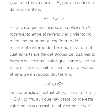
igual a la fuerza normal
F
por el coeficiente
N
de rozamiento
c
f
R
=
F
·
c
f
N
f
En el caso que nos ocupa, el
coeficiente de
rozamiento entre el terreno
y el cimiento no
puede ser superior al coeficiente de
rozamiento interno del terreno, el valor del
cual es la tangente del
ángulo de rozamiento
interno
del terreno, valor que, como ya se ha
visto, es imprescindible conocer para evaluar
el empuje en reposo del terreno.
c
≤ tg (
Φ
)
f
Es una práctica habitual utilizar un valor de
c
f
= 2/3 · tg (Φ)
. aún que hay casos donde este
valor no es aconsejable, tal y como se verá