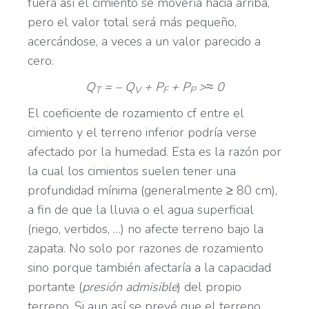
fuera así el cimiento se movería hacia arriba,
pero el valor total será más pequeño,
acercándose, a veces a un valor parecido a
cero.
Q
= – Q
+ P
+ P
>≈ 0
T
V
F
P
El coeficiente de rozamiento cf entre el
cimiento y el terreno inferior podría verse
afectado por la humedad. Esta es la razón por
la cual los cimientos suelen tener una
profundidad mínima (generalmente ≥ 80 cm),
a fin de que la lluvia o el agua superficial
(riego, vertidos, …) no afecte terreno bajo la
zapata. No solo por razones de rozamiento
sino porque también afectaría a la capacidad
portante (
presión admisible
) del propio
terreno. Si aun así se prevé que el terreno