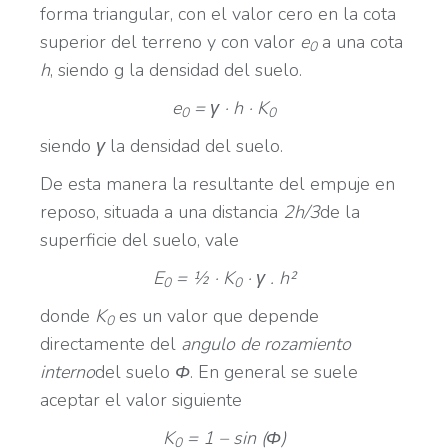
forma triangular, con el valor cero en la cota
superior del terreno y con valor
e
a una cota
0
h
, siendo g la densidad del suelo.
e
= γ · h · K
0
0
siendo
γ
la densidad del suelo.
De esta manera la resultante del empuje en
reposo, situada a una distancia
2h/3
de la
superficie del suelo, vale
E
= ½ · K
· γ . h²
0
0
donde
K
es un valor que depende
0
directamente del
angulo de rozamiento
interno
del suelo
Φ
. En general se suele
aceptar el valor siguiente
K
= 1 – sin (
Φ
)
0