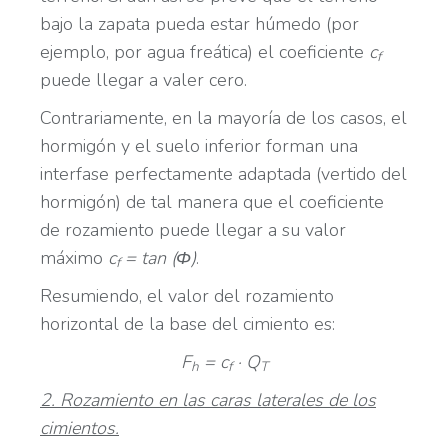
bajo la zapata pueda estar húmedo (por
ejemplo, por agua freática) el coeficiente
c
f
puede llegar a valer cero.
Contrariamente, en la mayoría de los casos, el
hormigón y el suelo inferior forman una
interfase perfectamente adaptada (vertido del
hormigón) de tal manera que el coeficiente
de rozamiento puede llegar a su valor
máximo
c
= tan (Φ)
.
f
Resumiendo, el valor del rozamiento
horizontal de la base del cimiento es:
F
= c
· Q
h
f
T
2. Rozamiento en las caras laterales de los
cimientos.