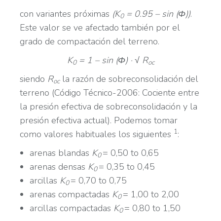
con variantes próximas
(K
= 0.95 – sin (Φ))
.
0
Este valor se ve afectado también por el
grado de compactación del terreno.
K
= 1 – sin (
Φ
) · √ R
0
oc
siendo
R
la razón de sobreconsolidación del
oc
terreno (Código Técnico-2006: Cociente entre
la presión efectiva de sobreconsolidación y la
presión efectiva actual). Podemos tomar
1
como valores habituales los siguientes
:
arenas blandas
K
= 0,50 to 0,65
0
arenas densas
K
= 0,35 to 0,45
0
arcillas
K
= 0,70 to 0,75
0
arenas compactadas
K
= 1,00 to 2,00
0
arcillas compactadas
K
= 0,80 to 1,50
0